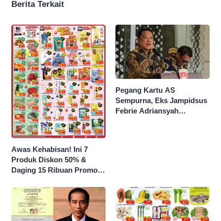
Berita Terkait
Pegang Kartu AS
Sempurna, Eks Jampidsus
Febrie Adriansyah
Kantongi Borok 9 Naga
Awas Kehabisan! Ini 7
Produk Diskon 50% &
Daging 15 Ribuan Promo
Superindo yang Berakhir
Malam Ini