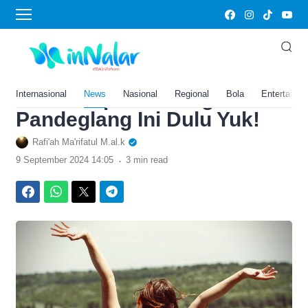
›
Home
Gaya Hidup
Warga Banten Paling Tidak
Bahagia di Indonesia? Cus
ke 5 Tempat Healing di
Internasional
News
Nasional
Regional
Bola
Entertainm
Pandeglang Ini Dulu Yuk!
Rafi'ah Ma'rifatul M.al.k
.
9 September 2024 14:05
3 min read
Facebook
WhatsApp
Twitter
Telegram