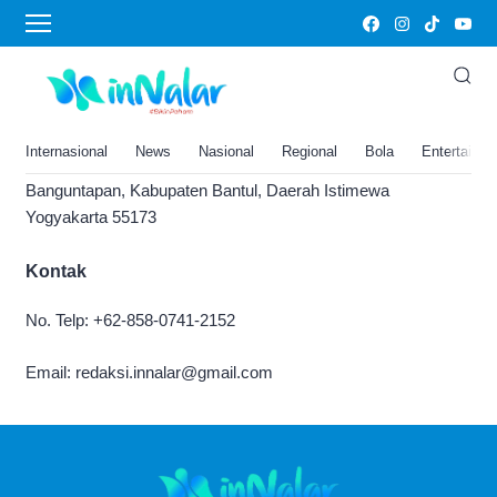
Info Iklan
Untuk pemasangan iklan, hubungi kami:
Alamat
Internasional
News
Nasional
Regional
Bola
Entertainm
GWI Jl. Plumbon No.12, Jomblangan, Wirokerten, Kec.
Banguntapan, Kabupaten Bantul, Daerah Istimewa
Yogyakarta 55173
Kontak
No. Telp: +62-858-0741-2152
Email: redaksi.innalar@gmail.com