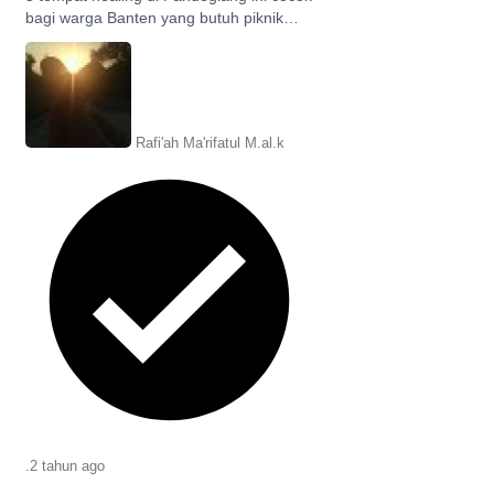
bagi warga Banten yang butuh piknik
supaya tidak lupa bahagia. Simak listnya!
Rafi'ah Ma'rifatul M.al.k
.
2 tahun
ago