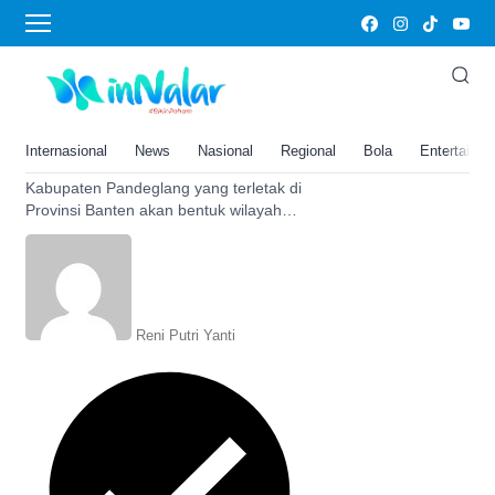
Pandeglang
Kabupaten Pandeglang, Banten
Bentuk Wilayah Baru 282,11
Kilometer Persegi: 7 Kecamatan
Internasional
News
Nasional
Regional
Bola
Entertainm
Ikut Bergabung
Kabupaten Pandeglang yang terletak di
Provinsi Banten akan bentuk wilayah
daerah baru, diperkirakan luasnya
282,11 km persegi.
Reni Putri Yanti