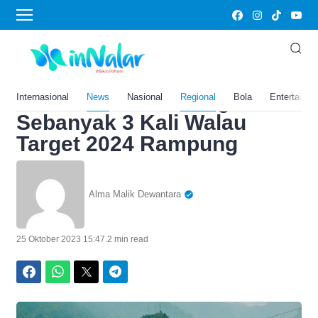
Home
›
News
Terancam Mangkrak?
Bendungan Rp1,2 Triliun di
NTT Ini Diblokir Warga
Internasional
News
Nasional
Regional
Bola
Entertainm
Sebanyak 3 Kali Walau
Target 2024 Rampung
Alma Malik Dewantara
25 Oktober 2023 15:47
.
2 min read
Facebook
WhatsApp
Twitter
Telegram