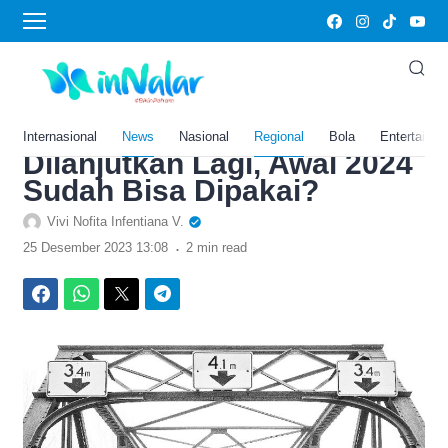
›
Home
News
Telan Rp6 Miliar, Proyek
Jembatan di Karawang Ini
Dulunya Mangkrak Kini
Internasional
News
Nasional
Regional
Bola
Entertainm
Dilanjutkan Lagi, Awal 2024
Sudah Bisa Dipakai?
Vivi Nofita Infentiana V.
.
25 Desember 2023 13:08
2 min read
Facebook
WhatsApp
Twitter
Telegram