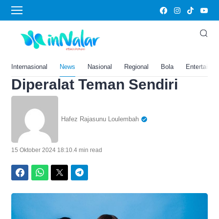
Home
›
Gaya Hidup
Tak Pernah Disadari! Ini 10
Pertanda Kamu Sedang
Dimanfaatkan atau
Internasional
News
Nasional
Regional
Bola
Entertainm
Diperalat Teman Sendiri
Hafez Rajasunu Loulembah
15 Oktober 2024 18:10
.
4 min read
Facebook
WhatsApp
Twitter
Telegram