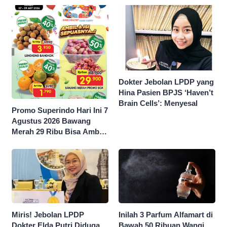
Dokter Jebolan LPDP yang
Hina Pasien BPJS ‘Haven’t
Brain Cells’: Menyesal
Promo Superindo Hari Ini 7
Agustus 2026 Bawang
Merah 29 Ribu Bisa Ambil
dan Isi Sepuasnya Diskon
50 Persen
Inilah 3 Parfum Alfamart di
Miris! Jebolan LPDP
Bawah 50 Ribuan Wangi
Dokter Elda Putri Diduga