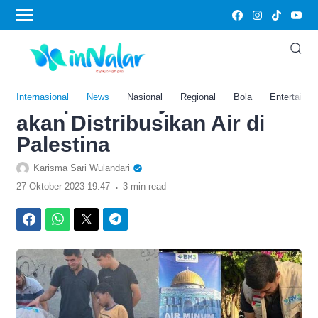
›
Home
Internasional
Salurkan Tanda Cinta
Shalih, Relawan Indonesia
Hampir Mati Syahid Saat
Internasional
News
Nasional
Regional
Bola
Entertainm
akan Distribusikan Air di
Palestina
Karisma Sari Wulandari
.
27 Oktober 2023 19:47
3 min read
Facebook
WhatsApp
Twitter
Telegram