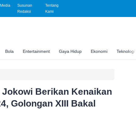
Media
Susunan
Tentang
Redaksi
Kami
Bola
Entertainment
Gaya Hidup
Ekonomi
Teknologi
! Jokowi Berikan Kenaikan
4, Golongan XIII Bakal