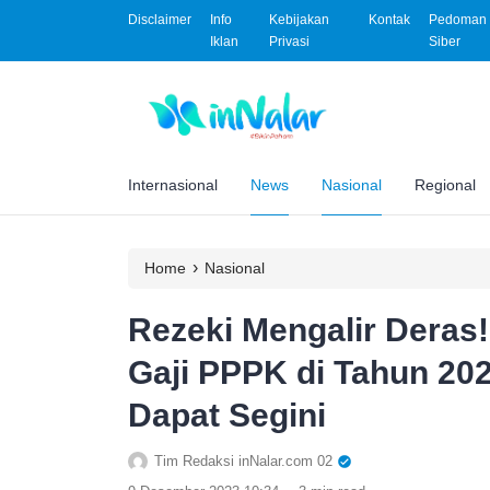
Disclaimer
Info
Kebijakan
Kontak
Pedoman 
Iklan
Privasi
Siber
Internasional
News
Nasional
Regional
›
Home
Nasional
Rezeki Mengalir Deras
Gaji PPPK di Tahun 202
Dapat Segini
Tim Redaksi inNalar.com 02
.