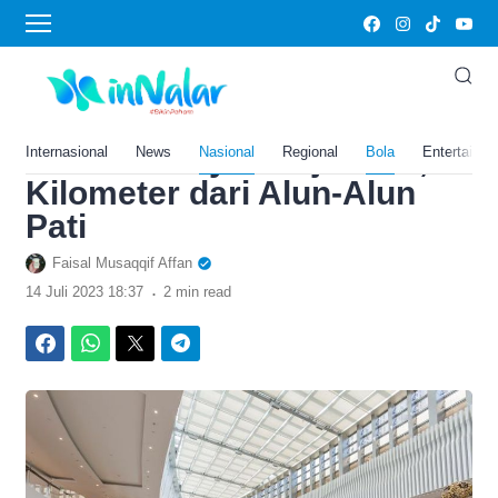
›
Home
Bola
Punya Fasilitas Bioskop
Mewah dan Oleh-oleh Khas,
Mall Ini Hanya Berjarak 4,1
Internasional
News
Nasional
Regional
Bola
Entertainm
Kilometer dari Alun-Alun
Pati
Faisal Musaqqif Affan
.
14 Juli 2023 18:37
2 min read
Facebook
WhatsApp
Twitter
Telegram