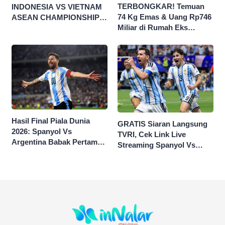
TERBONGKAR! Temuan
INDONESIA VS VIETNAM
74 Kg Emas & Uang Rp746
ASEAN CHAMPIONSHIP
Miliar di Rumah Eks
HYUNDAI CUP 2026
Jampidsus Febri Seret
Nama Jokowi
Hasil Final Piala Dunia
GRATIS Siaran Langsung
2026: Spanyol Vs
TVRI, Cek Link Live
Argentina Babak Pertama
Streaming Spanyol Vs
0-0
Argentina di Sini Final
Piala Dunia 2026