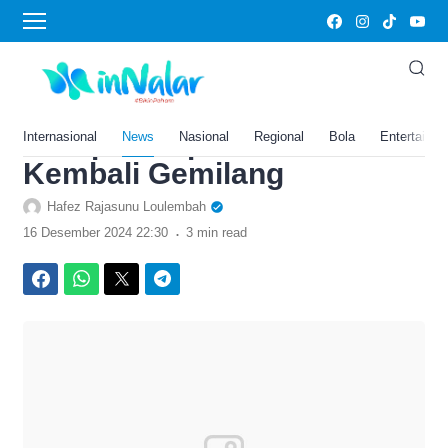
›
Home
News
Prediksi Kamboja vs Timor
Lester di Piala AFF 2024,
Harap-Harap João Pedro
Internasional
News
Nasional
Regional
Bola
Entertainm
Kembali Gemilang
Hafez Rajasunu Loulembah
.
16 Desember 2024 22:30
3 min read
Facebook
WhatsApp
Twitter
Telegram