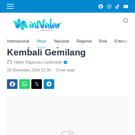
›
Home
News
Prediksi Kamboja vs Timor
Lester di Piala AFF 2024,
Harap-Harap João Pedro
Internasional
News
Nasional
Regional
Bola
Entertainm
Kembali Gemilang
Hafez Rajasunu Loulembah
.
16 Desember 2024 22:30
3 min read
Facebook
WhatsApp
Twitter
Telegram