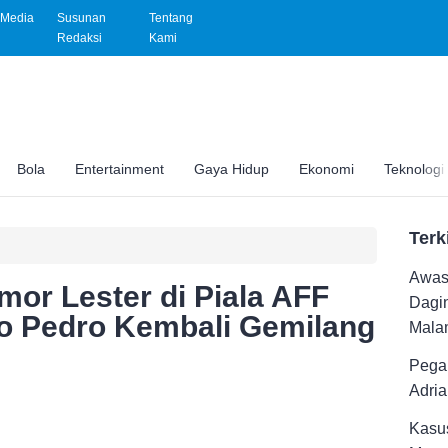
Media
Susunan
Tentang
Redaksi
Kami
Bola
Entertainment
Gaya Hidup
Ekonomi
Teknologi
Terk
Awas 
mor Lester di Piala AFF
Dagi
o Pedro Kembali Gemilang
Malam
Pega
Adri
Kasus