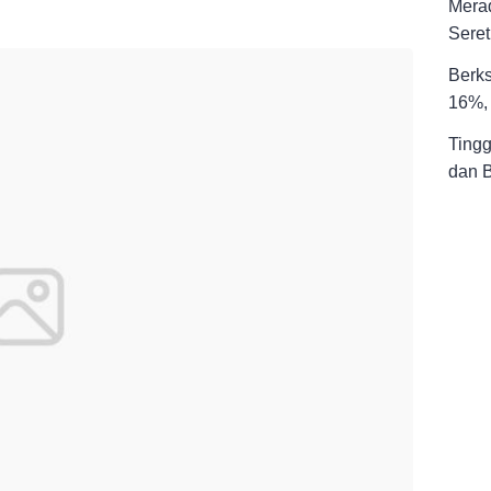
Merad
Seret
Berks
16%, 
Tingg
dan 