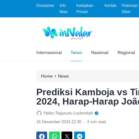
Disclaimer
Info
Kebijakan
Kontak
Pedoman 
Iklan
Privasi
Siber
Internasional
News
Nasional
Regional
›
Home
News
Prediksi Kamboja vs Ti
2024, Harap-Harap Joã
Hafez Rajasunu Loulembah
.
16 Desember 2024 22:30
3 min read
Facebook
WhatsApp
Twitter
Telegram