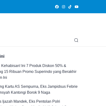
Olahraga
Hiburan
Muslimpedia
Edukasi
Opini & Ce
ini
Kehabisan! Ini 7 Produk Diskon 50% &
ng 15 Ribuan Promo Superindo yang Berakhir
 Ini
ng Kartu AS Sempurna, Eks Jampidsus Febrie
ansyah Kantongi Borok 9 Naga
 Ijazah Mandek, Eks Pentolan Polri