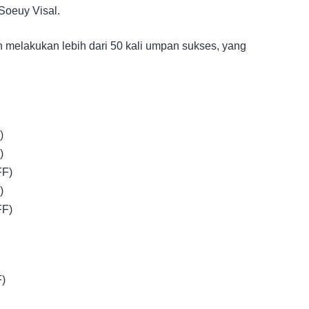
Soeuy Visal.
 melakukan lebih dari 50 kali umpan sukses, yang
)
)
FF)
)
FF)
F)