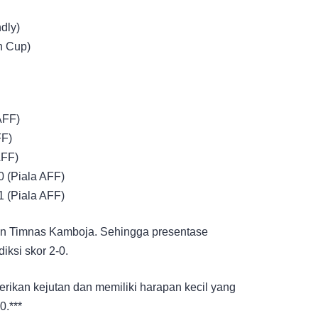
dly)
n Cup)
AFF)
FF)
AFF)
0 (Piala AFF)
1 (Piala AFF)
lan Timnas Kamboja. Sehingga presentase
ksi skor 2-0.
ikan kejutan dan memiliki harapan kecil yang
0.***