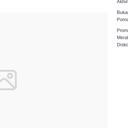
Akhir
Buka
Porno
Promo
Merah
Disk