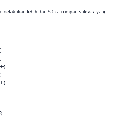
 melakukan lebih dari 50 kali umpan sukses, yang
)
)
FF)
)
FF)
F)