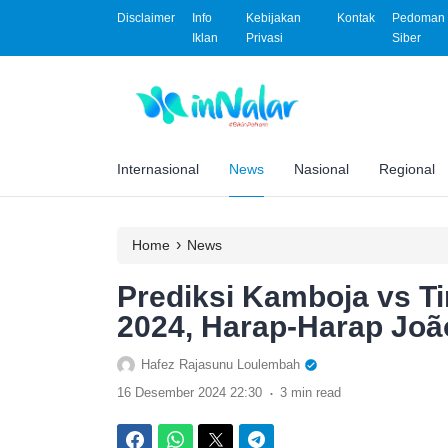
Disclaimer
Info
Kebijakan
Kontak
Pedoman 
Iklan
Privasi
Siber
Internasional
News
Nasional
Regional
›
Home
News
Prediksi Kamboja vs Ti
2024, Harap-Harap Joã
Hafez Rajasunu Loulembah
.
16 Desember 2024 22:30
3 min read
Facebook
WhatsApp
Twitter
Telegram