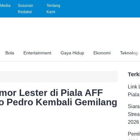
Media
Susunan
Tentang
Redaksi
Kami
Bola
Entertainment
Gaya Hidup
Ekonomi
Teknologi
Terk
Link 
mor Lester di Piala AFF
Pial
o Pedro Kembali Gemilang
Siara
Strea
2026
Pemil