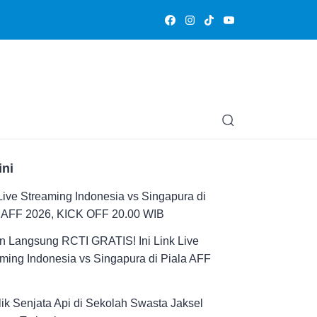
Olahraga
Hiburan
Muslimpedia
Edukasi
Opini & Ce
ini
Live Streaming Indonesia vs Singapura di
a AFF 2026, KICK OFF 20.00 WIB
n Langsung RCTI GRATIS! Ini Link Live
ming Indonesia vs Singapura di Piala AFF
ik Senjata Api di Sekolah Swasta Jaksel