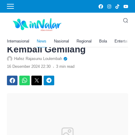
›
Home
News
Prediksi Kamboja vs Timor
Lester di Piala AFF 2024,
Harap-Harap João Pedro
Internasional
News
Nasional
Regional
Bola
Entertainm
Kembali Gemilang
Hafez Rajasunu Loulembah
.
16 Desember 2024 22:30
3 min read
Facebook
WhatsApp
Twitter
Telegram