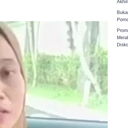
Akhir
Buka
Porno
Promo
Merah
Disk