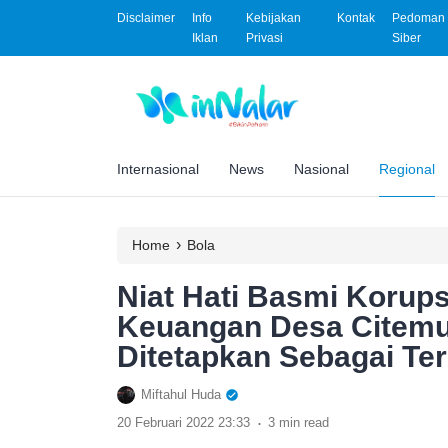
Disclaimer
Info
Kebijakan
Kontak
Pedoman 
Iklan
Privasi
Siber
Internasional
News
Nasional
Regional
›
Home
Bola
Niat Hati Basmi Korups
Keuangan Desa Citemu
Ditetapkan Sebagai Te
Miftahul Huda
.
20 Februari 2022 23:33
3 min read