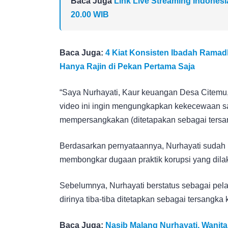
Baca Juga
Link Live Streaming Indonesi
20.00 WIB
Baca Juga:
4 Kiat Konsisten Ibadah Ramad
Hanya Rajin di Pekan Pertama Saja
“Saya Nurhayati, Kaur keuangan Desa Citem
video ini ingin mengungkapkan kekecewaan s
mempersangkakan (ditetapakan sebagai tersang
Berdasarkan pernyataannya, Nurhayati sudah
membongkar dugaan praktik korupsi yang dila
Sebelumnya, Nurhayati berstatus sebagai pel
dirinya tiba-tiba ditetapkan sebagai tersangka 
Baca Juga:
Nasib Malang Nurhayati, Wanit