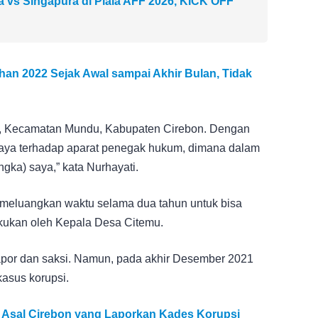
a vs Singapura di Piala AFF 2026, KICK OFF
han 2022 Sejak Awal sampai Akhir Bulan, Tidak
u, Kecamatan Mundu, Kabupaten Cirebon. Dengan
aya terhadap aparat penegak hukum, dimana dalam
ka) saya,” kata Nurhayati.
 meluangkan waktu selama dua tahun untuk bisa
kukan oleh Kepala Desa Citemu.
apor dan saksi. Namun, pada akhir Desember 2021
kasus korupsi.
a Asal Cirebon yang Laporkan Kades Korupsi