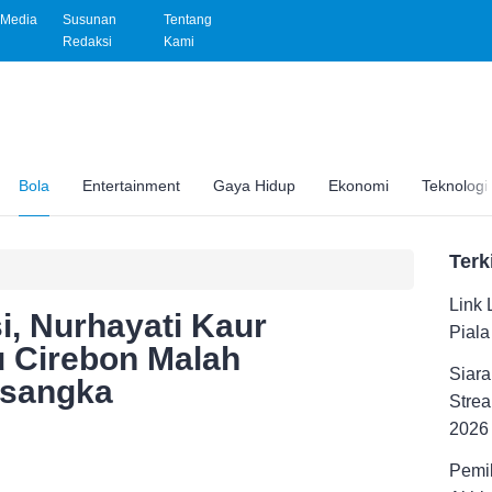
Media
Susunan
Tentang
Redaksi
Kami
Bola
Entertainment
Gaya Hidup
Ekonomi
Teknologi
Terk
Link 
i, Nurhayati Kaur
Pial
 Cirebon Malah
Siara
rsangka
Strea
2026
Pemil