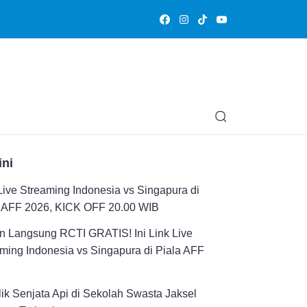
Olahraga
Hiburan
Muslimpedia
Edukasi
Opini & Ce
ini
Live Streaming Indonesia vs Singapura di
a AFF 2026, KICK OFF 20.00 WIB
n Langsung RCTI GRATIS! Ini Link Live
ming Indonesia vs Singapura di Piala AFF
ik Senjata Api di Sekolah Swasta Jaksel