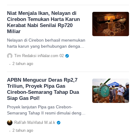
Niat Menjala Ikan, Nelayan di
Cirebon Temukan Harta Karun
Kerabat Nabi Senilai Rp720
Miliar
Nelayan di Cirebon berhasil menemukan
harta karun yang berhubungan dengan
kerabat nabi saat berniat menjaring ikan.
Tim Redaksi inNalar.com 02
Simak selengkapnya
.
2 tahun
ago
APBN Mengucur Deras Rp2,7
Triliun, Proyek Pipa Gas
Cirebon-Semarang Tahap Dua
Siap Gas Pol!
Proyek lanjutan Pipa gas Cirebon-
Semarang Tahap II resmi dimulai dengan
dana APBN Rp2,7 triliun, simak berita
Rafi'ah Ma'rifatul M.al.k
lengkapnya.
.
2 tahun
ago