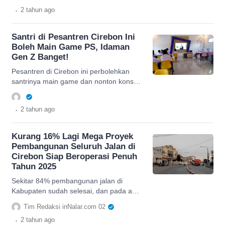
sini.
.
2 tahun
ago
Santri di Pesantren Cirebon Ini
Boleh Main Game PS, Idaman
Gen Z Banget!
Pesantren di Cirebon ini perbolehkan
santrinya main game dan nonton konser,
jadi istana belajar anak gen z.
.
2 tahun
ago
Kurang 16% Lagi Mega Proyek
Pembangunan Seluruh Jalan di
Cirebon Siap Beroperasi Penuh
Tahun 2025
Sekitar 84% pembangunan jalan di
Kabupaten sudah selesai, dan pada awal
tahun 2025 akan dibangun megaproyek
Tim Redaksi inNalar.com 02
lainya. Berikut informasinya
.
2 tahun
ago