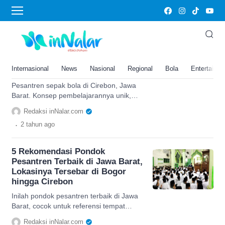
Cirebon
Konsepnya Unik! Ini Dia
Pesantren Sepak Bola,
Lokasinya di Cirebon, Jawa
Internasional
News
Nasional
Regional
Bola
Entertainm
Barat
Pesantren sepak bola di Cirebon, Jawa
Barat. Konsep pembelajarannya unik,
cari tahu selengkapnya di sini.
Redaksi inNalar.com
.
2 tahun
ago
5 Rekomendasi Pondok
Pesantren Terbaik di Jawa Barat,
Lokasinya Tersebar di Bogor
hingga Cirebon
Inilah pondok pesantren terbaik di Jawa
Barat, cocok untuk referensi tempat
belajar ilmu agama, tengok list nya di
Redaksi inNalar.com