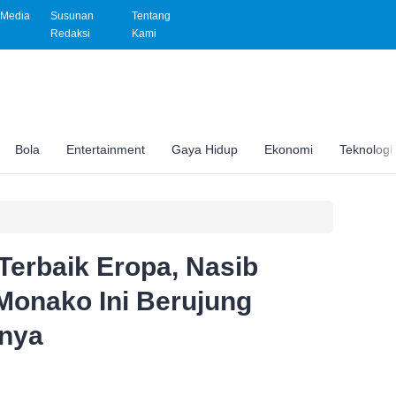
Media
Susunan
Tentang
Redaksi
Kami
Bola
Entertainment
Gaya Hidup
Ekonomi
Teknologi
Terbaik Eropa, Nasib
Monako Ini Berujung
bnya