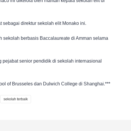
naco ini dikelola oleh mantan kepala sekolah elit di
sebagai direktur sekolah elit Monako ini.
ah sekolah berbasis Baccalaureate di Amman selama
pejabat senior pendidik di sekolah internasional
ol of Brusseles dan Dulwich College di Shanghai.***
sekolah terbaik