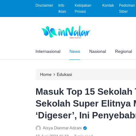
Disclaimer
Info
Kebijakan
Kontak
Pedoman 
Iklan
Privasi
Siber
Internasional
News
Nasional
Regional
›
Home
Edukasi
Masuk Top 15 Sekolah 
Sekolah Super Elitnya 
‘Digeser’, Ini Penyeba
Aisya Dianmar Adzani
.