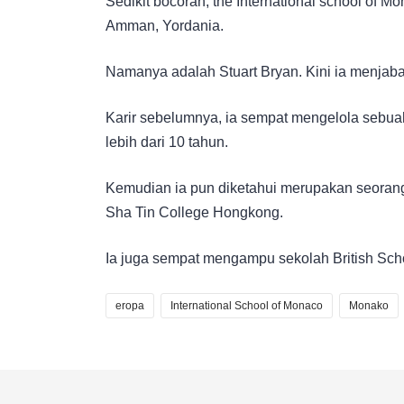
Sedikit bocoran, the International school of Mo
Amman, Yordania.
Namanya adalah Stuart Bryan. Kini ia menjabat 
Karir sebelumnya, ia sempat mengelola sebu
lebih dari 10 tahun.
Kemudian ia pun diketahui merupakan seorang 
Sha Tin College Hongkong.
Ia juga sempat mengampu sekolah British Scho
eropa
International School of Monaco
Monako