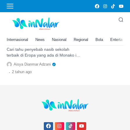
Monako
Masuk Top 15 Sekolah Terbaik
Eropa, Nasib Sekolah Super
Elitnya Monako Ini Berujung
Internasional
News
Nasional
Regional
Bola
Entertainm
‘Digeser’, Ini Penyebabnya
Cari tahu penyebab nasib sekolah
terbaik di Eropa yang ada di Monako ini
berujung 'digeser', simak selengkapnya.
Aisya Dianmar Adzani
.
2 tahun
ago