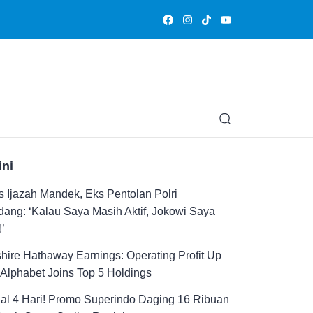
Olahraga
Hiburan
Muslimpedia
Edukasi
Opini & Ce
ini
 Ijazah Mandek, Eks Pentolan Polri
ang: ‘Kalau Saya Masih Aktif, Jokowi Saya
!’
hire Hathaway Earnings: Operating Profit Up
Alphabet Joins Top 5 Holdings
al 4 Hari! Promo Superindo Daging 16 Ribuan