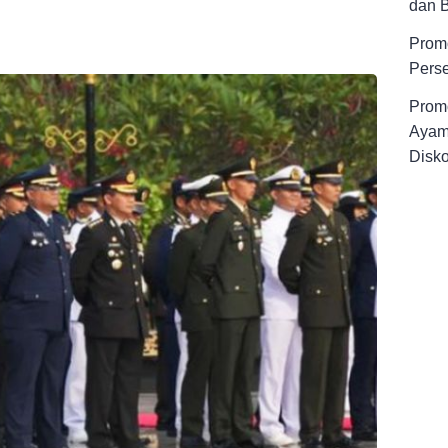
dan 
Promo
Pers
Promo
Ayam
Disk