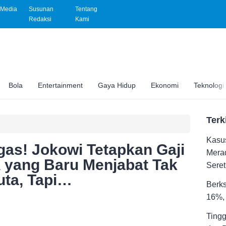
Media
Susunan
Tentang
Redaksi
Kami
Bola
Entertainment
Gaya Hidup
Ekonomi
Teknologi
Terk
Kasus
as! Jokowi Tetapkan Gaji
Merad
A yang Baru Menjabat Tak
Seret
uta, Tapi…
Berks
16%, 
Tingg