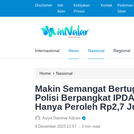
Disclaimer
Info
Kebijakan
Kontak
Pedoman 
Iklan
Privasi
Siber
Internasional
News
Nasional
Regional
›
Home
Nasional
Makin Semangat Bertug
Polisi Berpangkat IPD
Hanya Peroleh Rp2,7 J
Aisya Dianmar Adzani
.
9 Desember 2023 13:57
3 min read