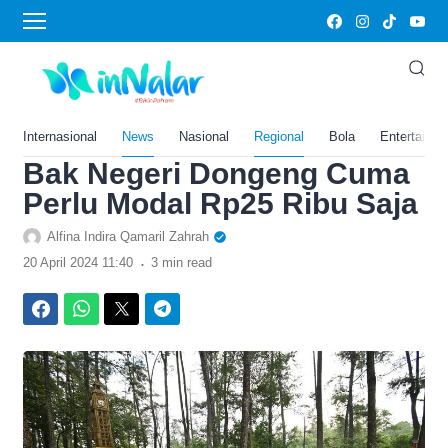
›
Home
News
Lokasinya di Tengah Kota
Palembang, Bisa Menikmati
Suasana Alam Hutan Pinus
Internasional
News
Nasional
Regional
Bola
Entertainm
Bak Negeri Dongeng Cuma
Perlu Modal Rp25 Ribu Saja
Alfina Indira Qamaril Zahrah
.
20 April 2024 11:40
3 min read
Facebook
WhatsApp
Twitter
Telegram