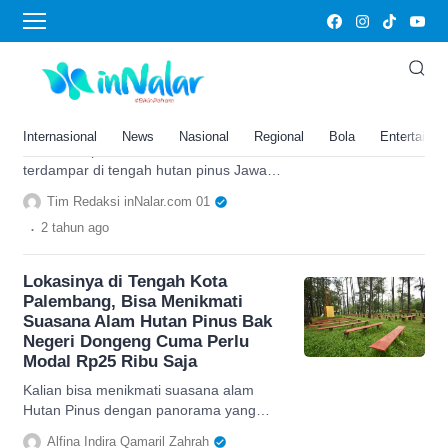
hutan pinus
Viral! 78 km dari Surabaya,
Terdapat Kapal Terdampar di
Tengah Hutan Pinus Jawa Timur
Internasional
News
Nasional
Regional
Bola
Entertainm
Sebuah kapal misterius ditemukan
terdampar di tengah hutan pinus Jawa
Timur, sekitar 78 km dari Surabaya.
Tim Redaksi inNalar.com 01
Simak informasi selengkapnya!
.
2 tahun
ago
Lokasinya di Tengah Kota
Palembang, Bisa Menikmati
Suasana Alam Hutan Pinus Bak
Negeri Dongeng Cuma Perlu
Modal Rp25 Ribu Saja
Kalian bisa menikmati suasana alam
Hutan Pinus dengan panorama yang
mengagumkan di tengah kota
Alfina Indira Qamaril Zahrah