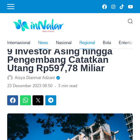
›
Home
News
Lippo Boncos Rp4,5 Triliun,
Megaproyek Meikarta di
Jawa Barat Ditinggal Bubar
Internasional
News
Nasional
Regional
Bola
Entertainm
9 Investor Asing hingga
Pengembang Catatkan
Utang Rp597,78 Miliar
Aisya Dianmar Adzani
.
23 Desember 2023 08:50
3 min read
Facebook
WhatsApp
Twitter
Telegram