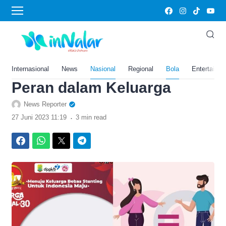
›
Home
Bola
Link Twibbon Hari Keluarga
Berencana, 29 Juni 2023:
Kesetaraan Gender dan
Internasional
News
Nasional
Regional
Bola
Entertainm
Peran dalam Keluarga
News Reporter
.
27 Juni 2023 11:19
3 min read
Facebook
WhatsApp
Twitter
Telegram