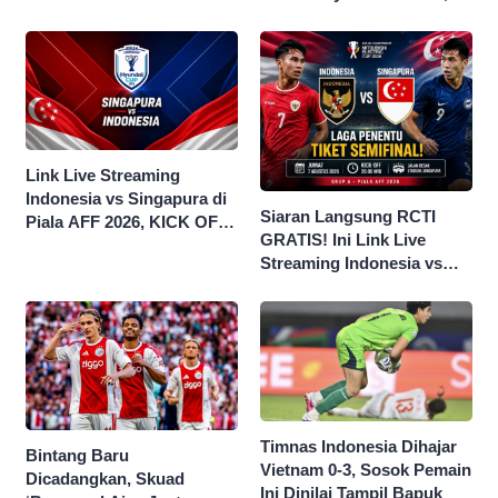
Kantongi Borok 9 Naga
Jokowi Saya Seret!’
Link Live Streaming
Indonesia vs Singapura di
Siaran Langsung RCTI
Piala AFF 2026, KICK OFF
GRATIS! Ini Link Live
20.00 WIB
Streaming Indonesia vs
Singapura di Piala AFF
2026
Timnas Indonesia Dihajar
Bintang Baru
Vietnam 0-3, Sosok Pemain
Dicadangkan, Skuad
Ini Dinilai Tampil Bapuk