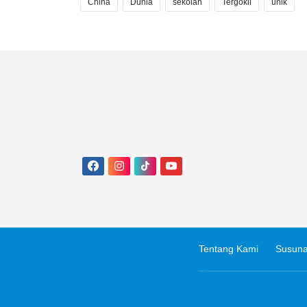
China
Dunia
sekolah
Tergokil
unik
Tentang Kami
Susuna