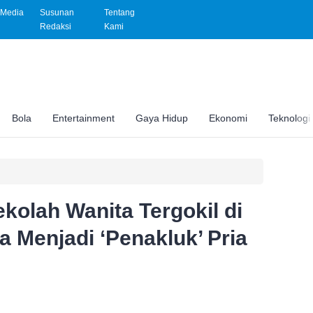
Media
Susunan
Tentang
Redaksi
Kami
Bola
Entertainment
Gaya Hidup
Ekonomi
Teknologi
kolah Wanita Tergokil di
a Menjadi ‘Penakluk’ Pria