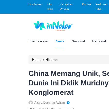
Disclaimer
Info
Kebijakan
Kontak
Pedoman 
Iklan
Privasi
Siber
Internasional
News
Nasional
Regional
›
Home
Hiburan
China Memang Unik, Se
Dunia Ini Didik Muridny
Konglomerat
Aisya Dianmar Adzani
.