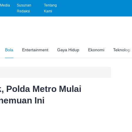
Media
Susunan
Tentang
Redaksi
Kami
Bola
Entertainment
Gaya Hidup
Ekonomi
Teknologi
, Polda Metro Mulai
nemuan Ini