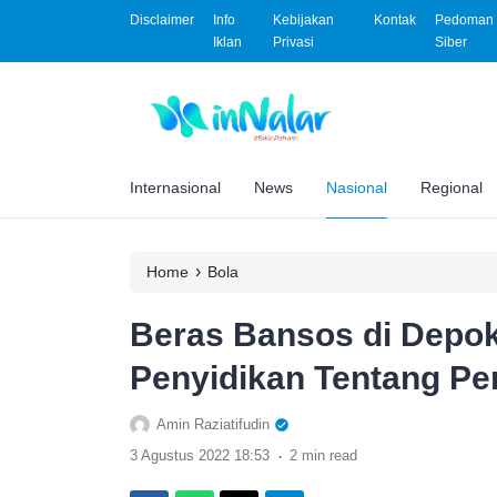
Disclaimer
Info
Kebijakan
Kontak
Pedoman 
Iklan
Privasi
Siber
Internasional
News
Nasional
Regional
›
Home
Bola
Beras Bansos di Depok
Penyidikan Tentang Pe
Amin Raziatifudin
.
3 Agustus 2022 18:53
2 min read