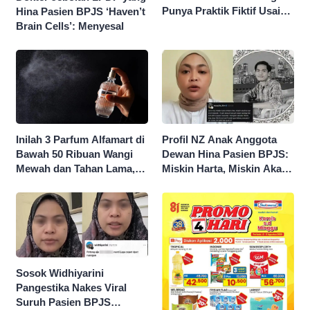
Punya Praktik Fiktif Usai
Hina Pasien BPJS ‘Haven’t
Hina Pasien BPJS
Brain Cells’: Menyesal
Inilah 3 Parfum Alfamart di
Profil NZ Anak Anggota
Bawah 50 Ribuan Wangi
Dewan Hina Pasien BPJS:
Mewah dan Tahan Lama,
Miskin Harta, Miskin Akal
Nggak Kalah Sama Parfum
Pengen Diistimewain!
1 Jutaan!
Sosok Widhiyarini
Pangestika Nakes Viral
Suruh Pasien BPJS