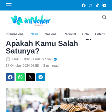
›
Home
Gaya Hidup
7 Jenis Pakaian yang
Menggambarkan
Kepribadian Seseorang,
Internasional
News
Nasional
Regional
Bola
Entertainm
Apakah Kamu Salah
Satunya?
Teuku Fakhrul Firdaus Syah
.
17 Oktober 2024 06:58
3 min read
Facebook
WhatsApp
Twitter
Telegram