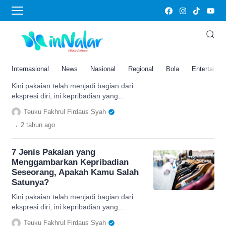
cara berpakaian
7 Jenis Pakaian yang
Menggambarkan Kepribadian
Seseorang, Apakah Kamu Salah
Internasional
News
Nasional
Regional
Bola
Entertainm
Satunya?
Kini pakaian telah menjadi bagian dari
ekspresi diri, ini kepribadian yang
terungkap dari jenis pakaian seseorang.
Teuku Fakhrul Firdaus Syah
.
2 tahun
ago
7 Jenis Pakaian yang
Menggambarkan Kepribadian
Seseorang, Apakah Kamu Salah
Satunya?
Kini pakaian telah menjadi bagian dari
ekspresi diri, ini kepribadian yang
terungkap dari jenis pakaian seseorang.
Teuku Fakhrul Firdaus Syah