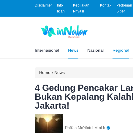
Disclaimer
Info
Kebijakan
Kontak
Pedoman 
Iklan
Privasi
Siber
Internasional
News
Nasional
Regional
Home
›
News
4 Gedung Pencakar Lan
Bukan Kepalang Kalahk
Jakarta!
Rafi'ah Ma'rifatul M.al.k