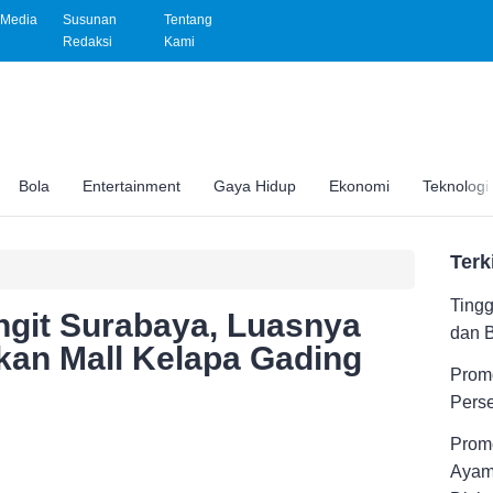
Media
Susunan
Tentang
Redaksi
Kami
Bola
Entertainment
Gaya Hidup
Ekonomi
Teknologi
Terk
Tingg
git Surabaya, Luasnya
dan 
an Mall Kelapa Gading
Promo
Pers
Promo
Ayam