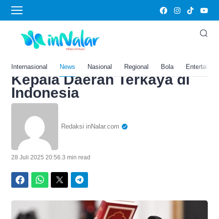
Home
›
News
WOW! Harta Nyaris Rp 1
Triliun, Gubernur Kalsel
Muhidin Masuk Daftar
Internasional
News
Nasional
Regional
Bola
Entertainm
Kepala Daerah Terkaya di
Indonesia
Redaksi inNalar.com
28 Juli 2025 20:56
.
3 min read
Facebook
WhatsApp
Twitter
Telegram