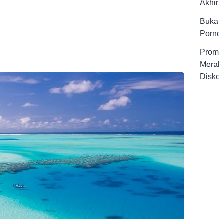
Akhir
Buka
Porno
Promo
Merah
Disk