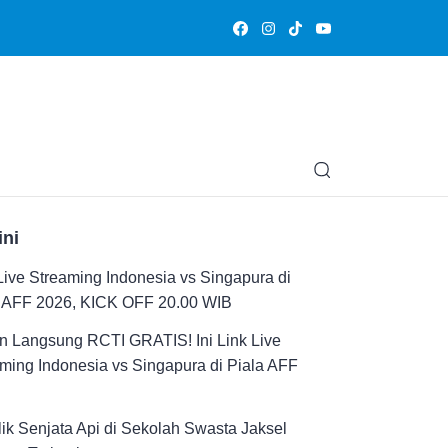
Olahraga
Hiburan
Muslimpedia
Edukasi
Opini & Ce
ini
Live Streaming Indonesia vs Singapura di
a AFF 2026, KICK OFF 20.00 WIB
n Langsung RCTI GRATIS! Ini Link Live
ming Indonesia vs Singapura di Piala AFF
ik Senjata Api di Sekolah Swasta Jaksel