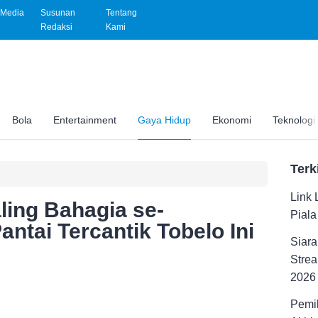
Media
Susunan
Tentang
Redaksi
Kami
Bola
Entertainment
Gaya Hidup
Ekonomi
Teknologi
Terk
Link 
ling Bahagia se-
Pial
ntai Tercantik Tobelo Ini
Siara
Strea
2026
Pemil