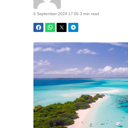
6 September 2024 17:05
.
3 min read
Facebook
WhatsApp
Twitter
Telegram