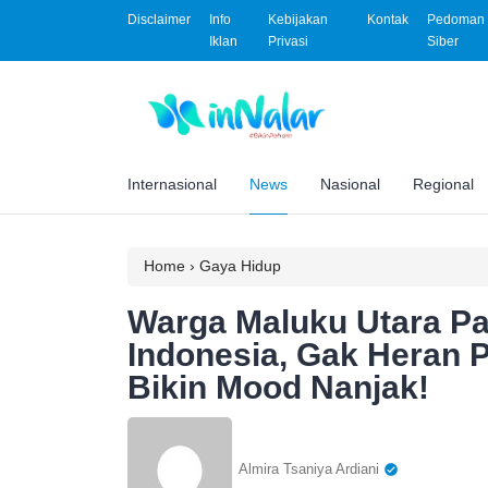
Disclaimer
Info
Kebijakan
Kontak
Pedoman 
Iklan
Privasi
Siber
Internasional
News
Nasional
Regional
Home
›
Gaya Hidup
Warga Maluku Utara Pa
Indonesia, Gak Heran Pa
Bikin Mood Nanjak!
Almira Tsaniya Ardiani