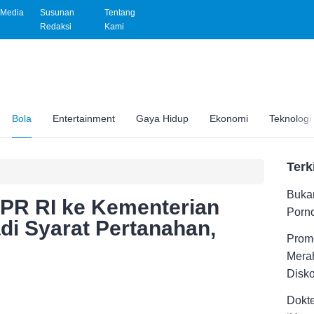
Media
Susunan
Tentang
Redaksi
Kami
Bola
Entertainment
Gaya Hidup
Ekonomi
Teknologi
Terk
Buka
DPR RI ke Kementerian
Porno
i Syarat Pertanahan,
Promo
’
Merah
Disk
Dokt