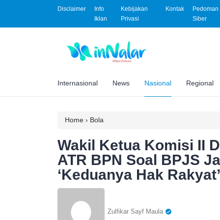
Disclaimer
Info
Kebijakan
Kontak
Pedoman 
Iklan
Privasi
Siber
Internasional
News
Nasional
Regional
Home
›
Bola
Wakil Ketua Komisi II 
ATR BPN Soal BPJS Jad
‘Keduanya Hak Rakyat
Zulfikar Sayf Maula