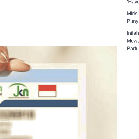
‘Have
Miris
Punya
Inila
Mewa
Parfu