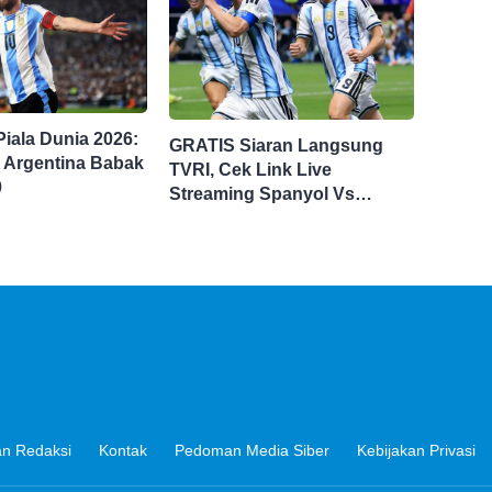
 Piala Dunia 2026:
GRATIS Siaran Langsung
 Argentina Babak
TVRI, Cek Link Live
0
Streaming Spanyol Vs
Argentina di Sini Final Piala
Dunia 2026
n Redaksi
Kontak
Pedoman Media Siber
Kebijakan Privasi