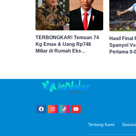
TERBONGKAR! Temuan 74
Hasil Final
Kg Emas & Uang Rp746
Spanyol Vs
Miliar di Rumah Eks
Pertama 0-
Jampidsus Febri Seret Nama
Jokowi
Tentang Kami
Susuna