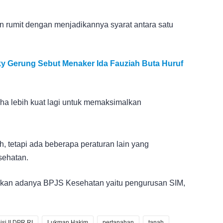
 rumit dengan menjadikannya syarat antara satu
ky Gerung Sebut Menaker Ida Fauziah Buta Huruf
ha lebih kuat lagi untuk memaksimalkan
h, tetapi ada beberapa peraturan lain yang
ehatan.
skan adanya BPJS Kesehatan yaitu pengurusan SIM,
si II DPR RI
Lukman Hakim
pertanahan
tanah