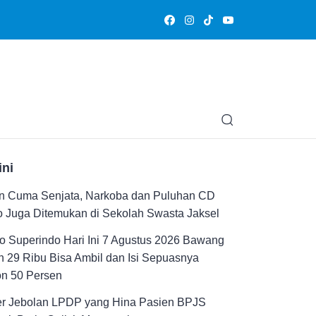
Olahraga
Hiburan
Muslimpedia
Edukasi
Opini & Ce
ini
n Cuma Senjata, Narkoba dan Puluhan CD
 Juga Ditemukan di Sekolah Swasta Jaksel
 Superindo Hari Ini 7 Agustus 2026 Bawang
 29 Ribu Bisa Ambil dan Isi Sepuasnya
on 50 Persen
er Jebolan LPDP yang Hina Pasien BPJS