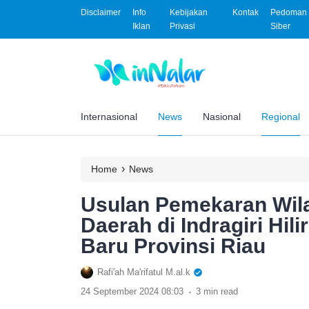
Disclaimer
Info
Kebijakan
Kontak
Pedoman 
Iklan
Privasi
Siber
Internasional
News
Nasional
Regional
›
Home
News
Usulan Pemekaran Wila
Daerah di Indragiri Hil
Baru Provinsi Riau
Rafi'ah Ma'rifatul M.al.k
.
24 September 2024 08:03
3 min read