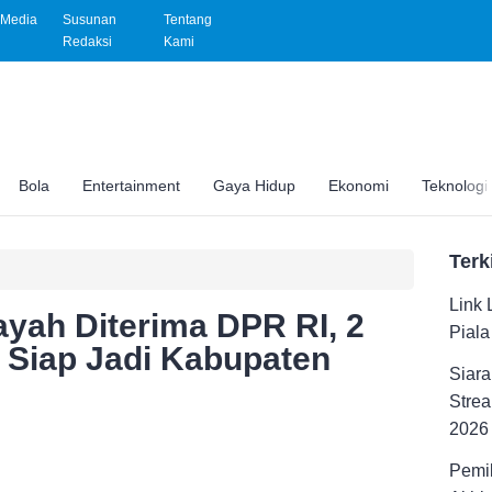
Media
Susunan
Tentang
Redaksi
Kami
Bola
Entertainment
Gaya Hidup
Ekonomi
Teknologi
Terk
Link 
yah Diterima DPR RI, 2
Pial
ir Siap Jadi Kabupaten
Siara
Strea
2026
Pemil