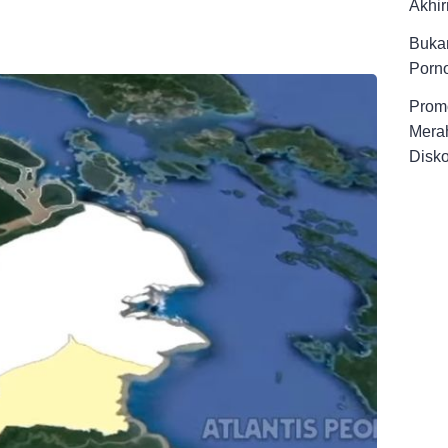
Akhir
Buka
Porno
Promo
Merah
Disk