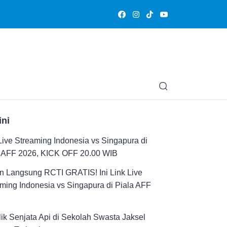
Olahraga
Hiburan
Muslimpedia
Edukasi
Opini & Ce
ini
Live Streaming Indonesia vs Singapura di
a AFF 2026, KICK OFF 20.00 WIB
n Langsung RCTI GRATIS! Ini Link Live
ming Indonesia vs Singapura di Piala AFF
ik Senjata Api di Sekolah Swasta Jaksel