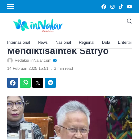
›
Home
Uang Kuliah Naik Dampak
Efisiensi Anggaran
Pendidikan? Begini Kata
Internasional
News
Nasional
Regional
Bola
Entertainm
Mendiktisaintek Satryo
Redaksi inNalar.com
.
14 Februari 2025 15:51
3 min read
Facebook
WhatsApp
Twitter
Telegram