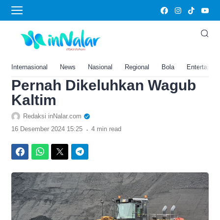
›
Home
Tersandung Isu Dana CSR
Rp200 Miliar, Raja Batu
Bara Kalimantan Timur Ini
Internasional
News
Nasional
Regional
Bola
Entertainm
Pernah Dikeluhkan Wagub
Kaltim
Redaksi inNalar.com
.
16 Desember 2024 15:25
4 min read
Facebook
WhatsApp
Twitter
Telegram