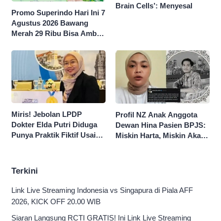
Brain Cells’: Menyesal
Promo Superindo Hari Ini 7
Agustus 2026 Bawang
Merah 29 Ribu Bisa Ambil
dan Isi Sepuasnya Diskon
50 Persen
Miris! Jebolan LPDP
Profil NZ Anak Anggota
Dokter Elda Putri Diduga
Dewan Hina Pasien BPJS:
Punya Praktik Fiktif Usai
Miskin Harta, Miskin Akal
Hina Pasien BPJS
Pengen Diistimewain!
Terkini
Link Live Streaming Indonesia vs Singapura di Piala AFF
2026, KICK OFF 20.00 WIB
Siaran Langsung RCTI GRATIS! Ini Link Live Streaming