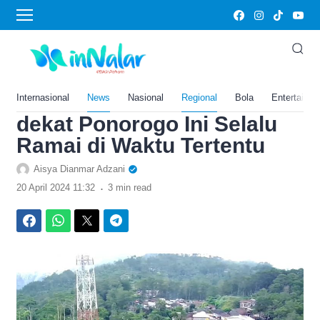
›
Home
News
Terpencil di Hutan
Trenggalek, Pasar
Tradisional Jawa Timur
Internasional
News
Nasional
Regional
Bola
Entertainm
dekat Ponorogo Ini Selalu
Ramai di Waktu Tertentu
Aisya Dianmar Adzani
.
20 April 2024 11:32
3 min read
Facebook
WhatsApp
Twitter
Telegram