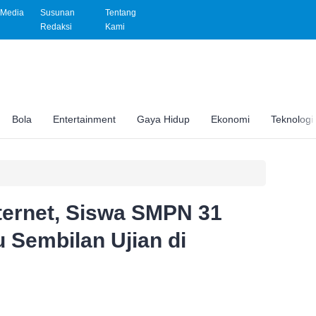
Media
Susunan
Tentang
Redaksi
Kami
Bola
Entertainment
Gaya Hidup
Ekonomi
Teknologi
ternet, Siswa SMPN 31
u Sembilan Ujian di