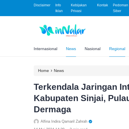
Disclaimer
Info
Kebijakan
Kontak
Pedoman 
Iklan
Privasi
Siber
Internasional
News
Nasional
Regional
›
Home
News
Terkendala Jaringan In
Kabupaten Sinjai, Pula
Dermaga
Alfina Indira Qamaril Zahrah
.