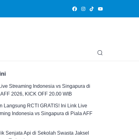
Olahraga
Hiburan
Muslimpedia
Edukasi
Opini & Ce
ini
Live Streaming Indonesia vs Singapura di
a AFF 2026, KICK OFF 20.00 WIB
n Langsung RCTI GRATIS! Ini Link Live
ming Indonesia vs Singapura di Piala AFF
ik Senjata Api di Sekolah Swasta Jaksel