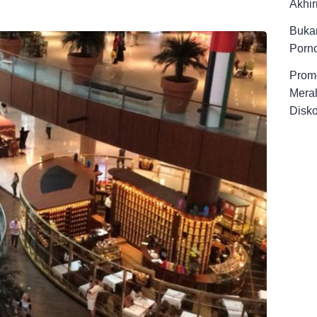
Akhir
Buka
Porno
Promo
Merah
Disk