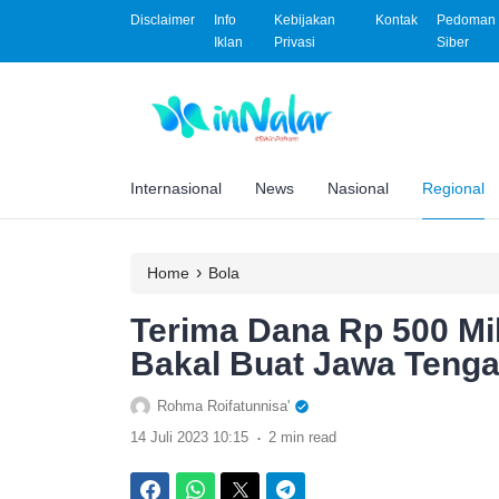
Disclaimer
Info
Kebijakan
Kontak
Pedoman 
Iklan
Privasi
Siber
Internasional
News
Nasional
Regional
›
Home
Bola
Terima Dana Rp 500 Mi
Bakal Buat Jawa Tenga
Rohma Roifatunnisa'
.
14 Juli 2023 10:15
2 min read
Facebook
WhatsApp
Twitter
Telegram