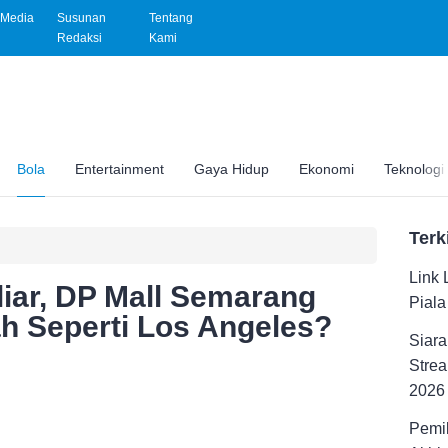
Media
Susunan
Tentang
Redaksi
Kami
Bola
Entertainment
Gaya Hidup
Ekonomi
Teknologi
Terk
Link 
liar, DP Mall Semarang
Pial
h Seperti Los Angeles?
Siara
Strea
2026
Pemil