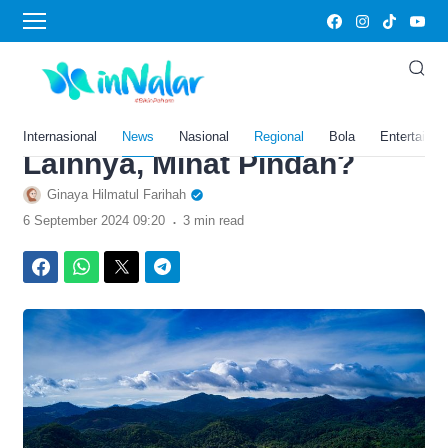
›
Home
News
Terbaik di Jawa Timur,
Surabaya Jadi Kota
Tersehat Diikuti 5 Kota
Internasional
News
Nasional
Regional
Bola
Entertainm
Lainnya, Minat Pindah?
Ginaya Hilmatul Farihah
.
6 September 2024 09:20
3 min read
Facebook
WhatsApp
Twitter
Telegram