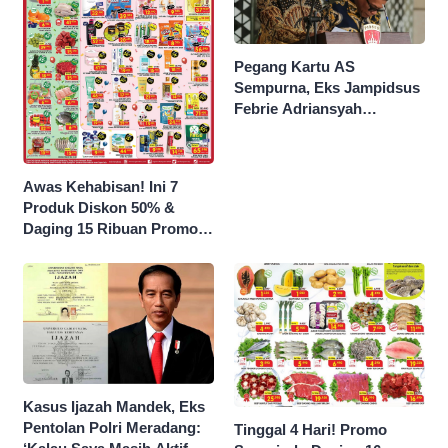
Pegang Kartu AS
Sempurna, Eks Jampidsus
Febrie Adriansyah
Kantongi Borok 9 Naga
Awas Kehabisan! Ini 7
Produk Diskon 50% &
Daging 15 Ribuan Promo
Superindo yang Berakhir
Malam Ini
Kasus Ijazah Mandek, Eks
Pentolan Polri Meradang:
Tinggal 4 Hari! Promo