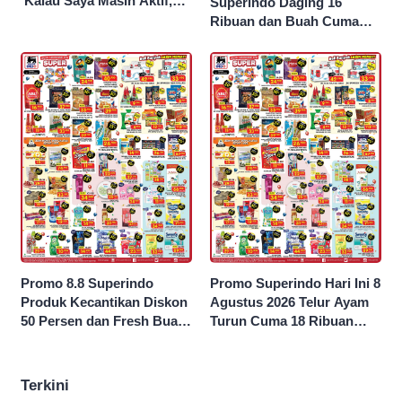
‘Kalau Saya Masih Aktif,
Superindo Daging 16
Jokowi Saya Seret!’
Ribuan dan Buah Cuma
Seribu Rupiah
Promo 8.8 Superindo
Promo Superindo Hari Ini 8
Produk Kecantikan Diskon
Agustus 2026 Telur Ayam
50 Persen dan Fresh Buah
Turun Cuma 18 Ribuan
Potong Harga 45 Persen
10’S PCK hingga Diskon 50
Persen
Terkini