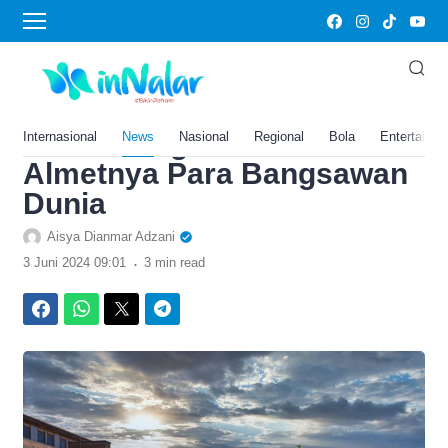
›
Home
Edukasi
Tak Mau Disebut Sekolah
Elit di Inggris, Rupanya
Eton College Sukses Jadi
Internasional
News
Nasional
Regional
Bola
Entertainm
Almetnya Para Bangsawan
Dunia
Aisya Dianmar Adzani
.
3 Juni 2024 09:01
3 min read
Facebook
WhatsApp
Twitter
Telegram