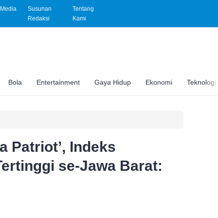
Media
Susunan
Tentang
Redaksi
Kami
Bola
Entertainment
Gaya Hidup
Ekonomi
Teknologi
 Patriot’, Indeks
Tertinggi se-Jawa Barat: