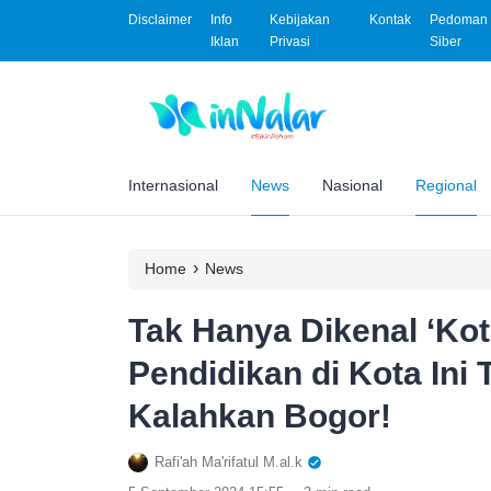
Disclaimer
Info
Kebijakan
Kontak
Pedoman 
Iklan
Privasi
Siber
Internasional
News
Nasional
Regional
›
Home
News
Tak Hanya Dikenal ‘Kota
Pendidikan di Kota Ini 
Kalahkan Bogor!
Rafi'ah Ma'rifatul M.al.k
.