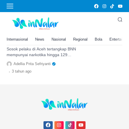
BNN (Badan Narkotika Nasional
Siapakah Sosok Ratu Narkoba di
Aceh yang Berhasil Ditangkap
BNN: Total Bukti Sampai 129
Internasional
News
Nasional
Regional
Bola
Entertainm
kg?
Sosok pelaku di Aceh tertangkap BNN
mempunyai narkotika hingga 129
kilogram serta riwayat. Hal itu yang
Adellia Prita Sefriyanti
membuatnya dijuluki 'Ratu Narkoba'.
.
3 tahun
ago