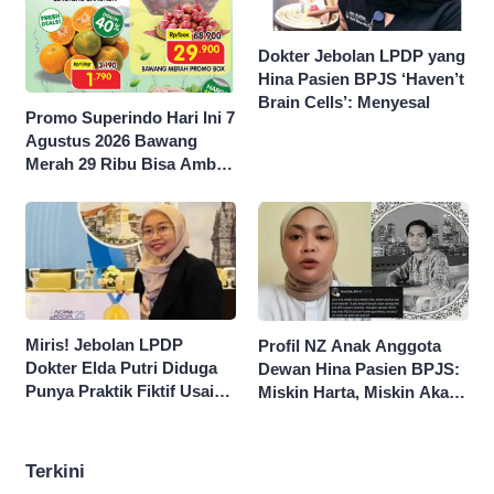
Dokter Jebolan LPDP yang
Hina Pasien BPJS ‘Haven’t
Brain Cells’: Menyesal
Promo Superindo Hari Ini 7
Agustus 2026 Bawang
Merah 29 Ribu Bisa Ambil
dan Isi Sepuasnya Diskon
50 Persen
Miris! Jebolan LPDP
Profil NZ Anak Anggota
Dokter Elda Putri Diduga
Dewan Hina Pasien BPJS:
Punya Praktik Fiktif Usai
Miskin Harta, Miskin Akal
Hina Pasien BPJS
Pengen Diistimewain!
Terkini