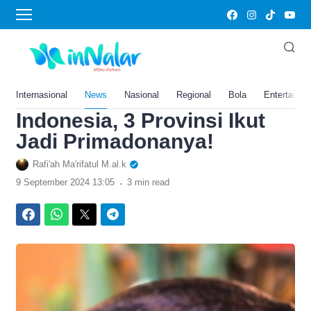
›
Home
Ekonomi
Sulawesi Tengah Pecah
Rekor Daerah Penghasil
Kakao Terbesar di
Internasional
News
Nasional
Regional
Bola
Entertainm
Indonesia, 3 Provinsi Ikut
Jadi Primadonanya!
Rafi'ah Ma'rifatul M.al.k
.
9 September 2024 13:05
3 min read
Facebook
WhatsApp
Twitter
Telegram