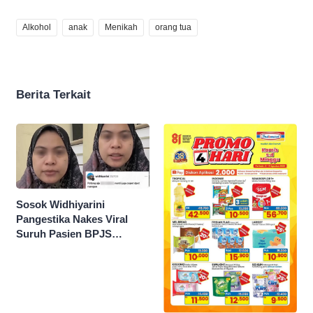
Alkohol
anak
Menikah
orang tua
Berita Terkait
Sosok Widhiyarini
Pangestika Nakes Viral
Suruh Pasien BPJS
Potong Urat Nadi, Minta
Maaf Usai Pasien
Meninggal