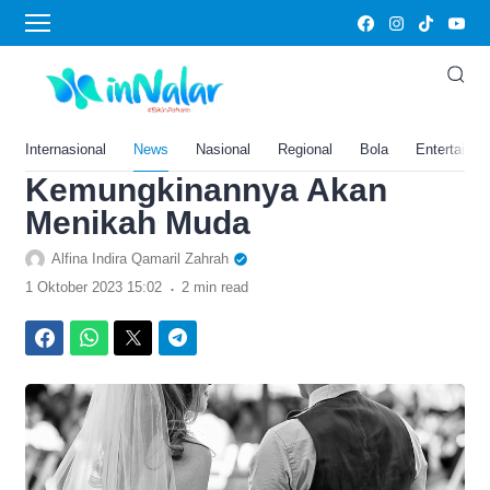
›
Home
News
Studi: Anak dari Orang Tua
yang Konsumsi Alkohol
Lebih Besar
Internasional
News
Nasional
Regional
Bola
Entertainm
Kemungkinannya Akan
Menikah Muda
Alfina Indira Qamaril Zahrah
.
1 Oktober 2023 15:02
2 min read
Facebook
WhatsApp
Twitter
Telegram