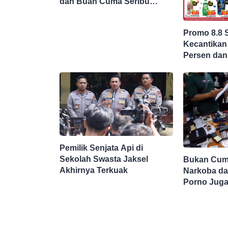
dan Buah Cuma Seribu
Rupiah
Promo 8.8 
Kecantikan
Persen dan
Potong Har
Pemilik Senjata Api di
Sekolah Swasta Jaksel
Bukan Cuma
Akhirnya Terkuak
Narkoba da
Porno Juga
Sekolah Sw