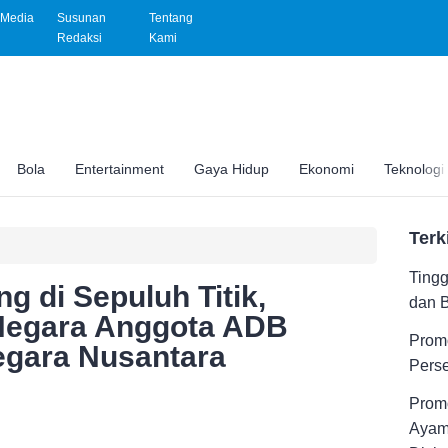
Media
Susunan
Tentang
Redaksi
Kami
Bola
Entertainment
Gaya Hidup
Ekonomi
Teknologi
Terk
Tingg
ng di Sepuluh Titik,
dan 
 Negara Anggota ADB
Promo
Negara Nusantara
Pers
Promo
Ayam