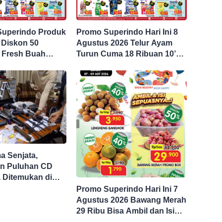
Superindo Produk
Promo Superindo Hari Ini 8
 Diskon 50
Agustus 2026 Telur Ayam
 Fresh Buah
Turun Cuma 18 Ribuan 10’S
ga 45 Persen
PCK hingga Diskon 50
Persen
 Senjata,
n Puluhan CD
 Ditemukan di
asta Jaksel
Promo Superindo Hari Ini 7
Agustus 2026 Bawang Merah
29 Ribu Bisa Ambil dan Isi
Sepuasnya Diskon 50