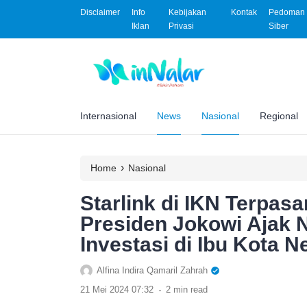
Disclaimer
Info
Kebijakan
Kontak
Pedoman 
Iklan
Privasi
Siber
Internasional
News
Nasional
Regional
›
Home
Nasional
Starlink di IKN Terpasa
Presiden Jokowi Ajak
Investasi di Ibu Kota 
Alfina Indira Qamaril Zahrah
.
21 Mei 2024 07:32
2 min read