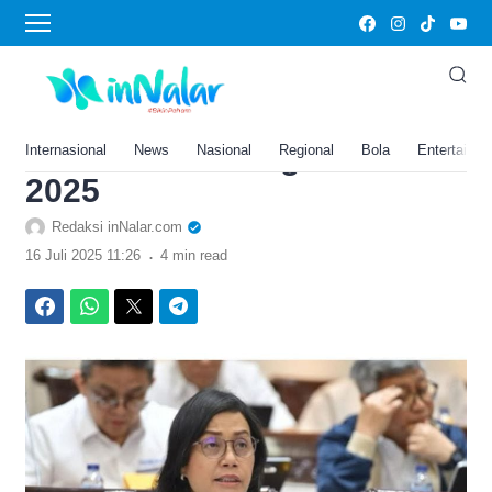
›
Home
Sri Mulyani Teken Aturan
Baru Gaji PNS, 5 Tunjangan
Ini akan Cair 1 Agustus
Internasional
News
Nasional
Regional
Bola
Entertainm
2025
Redaksi inNalar.com
.
16 Juli 2025 11:26
4 min read
Facebook
WhatsApp
Twitter
Telegram