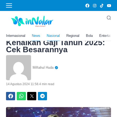
Home
›
Nasional
Sri Mulyani Sudah
Resmikan! Honorer dengan
4 Kategori Ini Terima
Internasional
News
Nasional
Regional
Bola
Entertainm
Kenaikan Gaji Tahun 2025:
Cek Besarannya
Miftahul Huda
14 Agustus 2024 11:58
.
4 min read
Facebook
WhatsApp
Twitter
Telegram