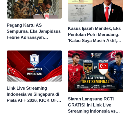
Pegang Kartu AS
Kasus Ijazah Mandek, Eks
Sempurna, Eks Jampidsus
Pentolan Polri Meradang:
Febrie Adriansyah
‘Kalau Saya Masih Aktif,
Kantongi Borok 9 Naga
Jokowi Saya Seret!’
Link Live Streaming
Indonesia vs Singapura di
Siaran Langsung RCTI
Piala AFF 2026, KICK OFF
GRATIS! Ini Link Live
20.00 WIB
Streaming Indonesia vs
Singapura di Piala AFF
2026