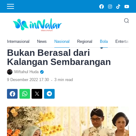
›
Home
Bola
Sosok Keluarga Erina
Gudono, Calon Besan
Presiden Jokowi Ternyata
Internasional
News
Nasional
Regional
Bola
Entertainm
Bukan Berasal dari
Kalangan Sembarangan
Miftahul Huda
.
9 Desember 2022 17:30
3 min read
Facebook
WhatsApp
Twitter
Telegram