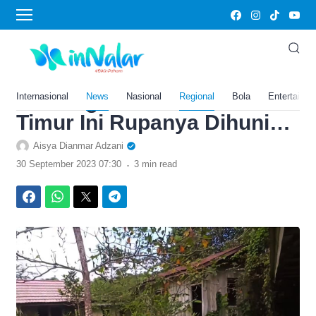
›
Home
News
Sering Jadi Pembuangan
Mayat, Bumi Perkemahan
Terbengkalai di Kalimantan
Internasional
News
Nasional
Regional
Bola
Entertainm
Timur Ini Rupanya Dihuni…
Aisya Dianmar Adzani
.
30 September 2023 07:30
3 min read
Facebook
WhatsApp
Twitter
Telegram