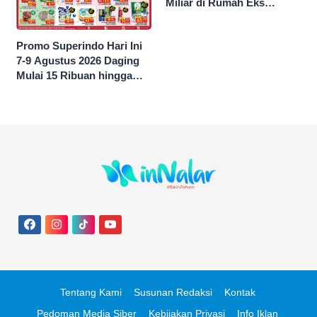
Miliar di Rumah Eks
Jampidsus Febri Seret
Nama Jokowi
Promo Superindo Hari Ini
7-9 Agustus 2026 Daging
Mulai 15 Ribuan hingga
Diskon 50 Persen
Tentang Kami
Susunan Redaksi
Kontak
Pedoman Media Siber
Kebijakan Privasi
Info Iklan