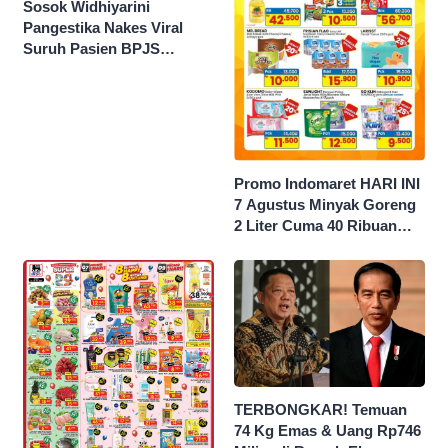
Sosok Widhiyarini
Pangestika Nakes Viral
Suruh Pasien BPJS
Potong Urat Nadi, Minta
Maaf Usai Pasien
Meninggal
Promo Indomaret HARI INI
7 Agustus Minyak Goreng
2 Liter Cuma 40 Ribuan
Hingga Diskon 50 Persen
TERBONGKAR! Temuan
74 Kg Emas & Uang Rp746